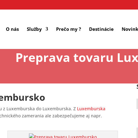
O nás
Služby
Prečo my ?
Destinácie
Novin
Preprava tovaru Lu
xembursko
ru z Luxemburska do Luxemburska. Z
Luxemburska
chnického zamerania ale zabezpečujeme aj napr.