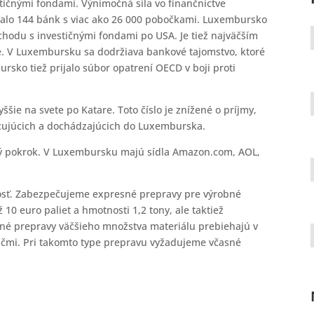
stičnými fondami. Výnimočná sila vo finančníctve
valo 144 bánk s viac ako 26 000 pobočkami. Luxembursko
hodu s investičnými fondami po USA. Je tiež najväčším
 V Luxembursku sa dodržiava bankové tajomstvo, ktoré
ko tiež prijalo súbor opatrení OECD v boji proti
šie na svete po Katare. Toto číslo je znížené o príjmy,
acujúcich a dochádzajúcich do Luxemburska.
ký pokrok. V Luxembursku majú sídla Amazon.com, AOL,
vosť. Zabezpečujeme expresné prepravy pre výrobné
 10 euro paliet a hmotnosti 1,2 tony, ale taktiež
sné prepravy väčšieho množstva materiálu prebiehajú v
ičmi. Pri takomto type prepravu vyžadujeme včasné