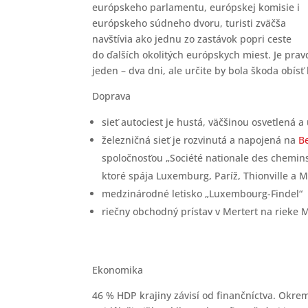
európskeho parlamentu, európskej komisie i
európskeho súdneho dvoru, turisti zväčša
navštívia ako jednu zo zastávok popri ceste
do ďalších okolitých európskych miest. Je pra
jeden – dva dni, ale určite by bola škoda obísť 
Doprava
sieť autociest je hustá, väčšinou osvetlená 
železničná sieť je rozvinutá a napojená na
B
spoločnosťou „Société nationale des chemin
ktoré spája Luxemburg, Paríž, Thionville a M
medzinárodné letisko „Luxembourg-Findel“
riečny obchodný prístav v Mertert na rieke M
Ekonomika
46 % HDP krajiny závisí od finančníctva. Okr