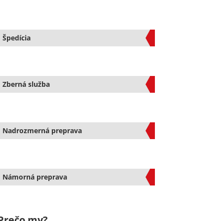
Špedícia
Zberná služba
Nadrozmerná preprava
Námorná preprava
Prečo my?