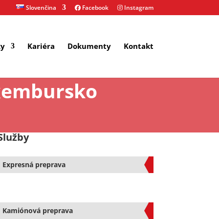
Slovenčina
Facebook
Instagram
ky
Kariéra
Dokumenty
Kontakt
xembursko
Služby
Expresná preprava
Kamiónová preprava