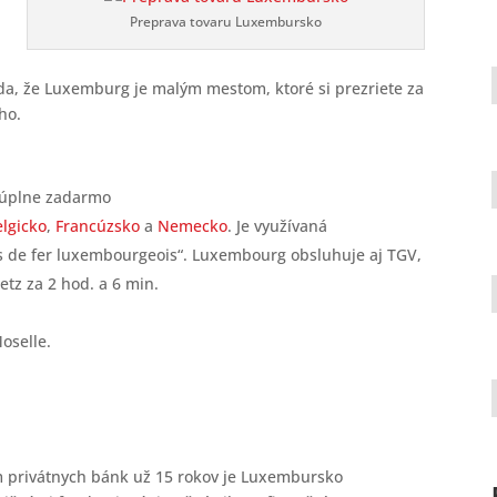
Preprava tovaru Luxembursko
vda, že Luxemburg je malým mestom, ktoré si prezriete za
ho.
a úplne zadarmo
elgicko
,
Francúzsko
a
Nemecko
. Je využívaná
s de fer luxembourgeois“. Luxembourg obsluhuje aj TGV,
etz za 2 hod. a 6 min.
oselle.
em privátnych bánk už 15 rokov je Luxembursko