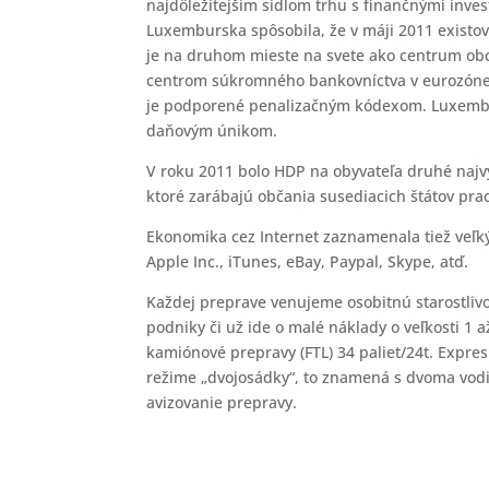
najdôležitejším sídlom trhu s finančnými inve
Luxemburska spôsobila, že v máji 2011 existo
je na druhom mieste na svete ako centrum obc
centrom súkromného bankovníctva v eurozóne.
je podporené penalizačným kódexom. Luxemburs
daňovým únikom.
V roku 2011 bolo HDP na obyvateľa druhé najvyš
ktoré zarábajú občania susediacich štátov pr
Ekonomika cez Internet zaznamenala tiež veľ
Apple Inc., iTunes, eBay, Paypal, Skype, atď.
Každej preprave venujeme osobitnú starostli
podniky či už ide o malé náklady o veľkosti 1 až
kamiónové prepravy (FTL) 34 paliet/24t. Expre
režime „dvojosádky“, to znamená s dvoma vod
avizovanie prepravy.