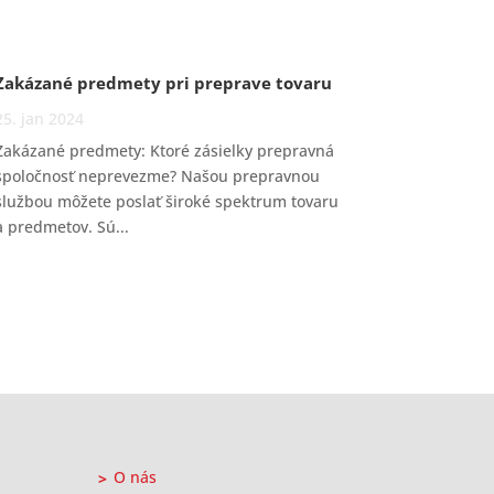
Zakázané predmety pri preprave tovaru
25. jan 2024
Zakázané predmety: Ktoré zásielky prepravná
spoločnosť neprevezme? Našou prepravnou
službou môžete poslať široké spektrum tovaru
a predmetov. Sú...
O nás