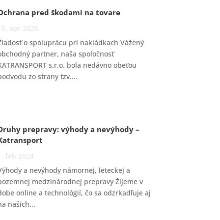
Ochrana pred škodami na tovare
15. apr 2025
Žiadosť o spoluprácu pri nakládkach Vážený
obchodný partner, naša spoločnosť
KATRANSPORT s.r.o. bola nedávno obeťou
podvodu zo strany tzv....
Druhy prepravy: výhody a nevýhody –
Katransport
1. feb 2024
Výhody a nevýhody námornej, leteckej a
pozemnej medzinárodnej prepravy Žijeme v
dobe online a technológií, čo sa odzrkadľuje aj
na našich...