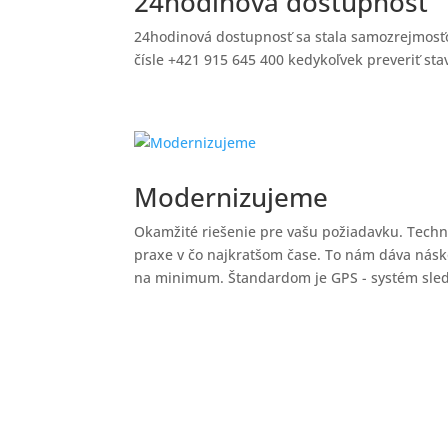
24hodinová dostupnosť
24hodinová dostupnosť sa stala samozrejmosťo
čísle +421 915 645 400 kedykoľvek preveriť sta
Modernizujeme
Okamžité riešenie pre vašu požiadavku. Techn
praxe v čo najkratšom čase. To nám dáva nás
na minimum. Štandardom je GPS - systém sledo