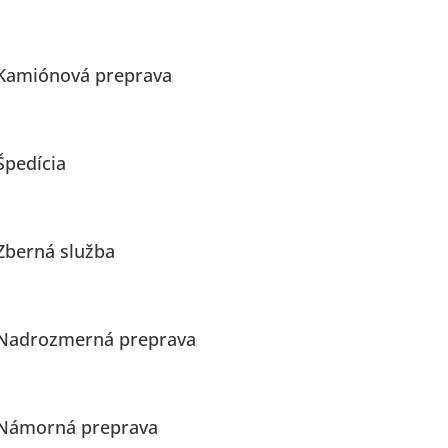
Kamiónová preprava
Špedícia
Zberná služba
Nadrozmerná preprava
Námorná preprava