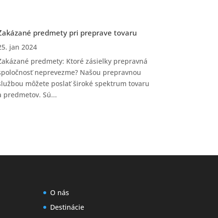
Zakázané predmety pri preprave tovaru
25. jan 2024
Zakázané predmety: Ktoré zásielky prepravná
spoločnosť neprevezme? Našou prepravnou
službou môžete poslať široké spektrum tovaru
a predmetov. Sú...
O nás
Destinácie