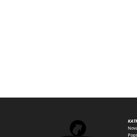
KATR
Nov
Popr