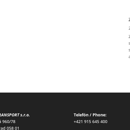
ANSPORT s.r.o.
Telefón / Phone:
á 960/78
+421 915 645 400
ad 058 01