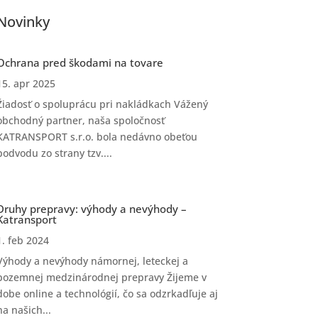
Novinky
Ochrana pred škodami na tovare
15. apr 2025
Žiadosť o spoluprácu pri nakládkach Vážený
obchodný partner, naša spoločnosť
KATRANSPORT s.r.o. bola nedávno obeťou
podvodu zo strany tzv....
Druhy prepravy: výhody a nevýhody –
Katransport
1. feb 2024
Výhody a nevýhody námornej, leteckej a
pozemnej medzinárodnej prepravy Žijeme v
dobe online a technológií, čo sa odzrkadľuje aj
na našich...