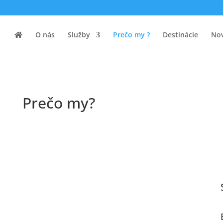
O nás
Služby
Prečo my ?
Destinácie
Nov
Prečo my?