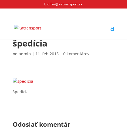
offer@katransport.sk
špedícia
od
admin
|
11. feb 2015
|
0 komentárov
špedícia
Odoslať komentár