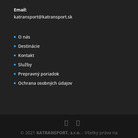
Email:
katransport@katransport.sk
O nás
Destinácie
Kontakt
Služby
Prepravný poriadok
Ochrana osobných údajov
© 2021
KATRANSPORT, s.r.o.
- Všetky práva na