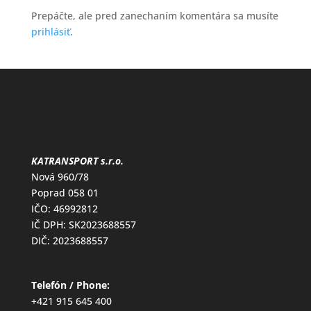
Prepáčte, ale pred zanechaním komentára sa musíte
prihlásiť
.
KATRANSPORT s.r.o.
Nová 960/78
Poprad 058 01
IČO: 46992812
IČ DPH: SK2023688557
DIČ: 2023688557
Telefón / Phone:
+421 915 645 400