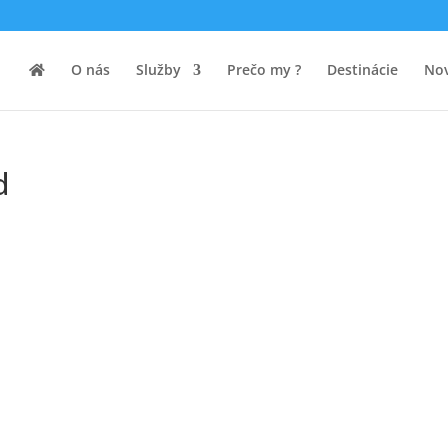
O nás
Služby
Prečo my ?
Destinácie
Nov
d