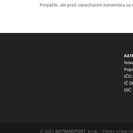
Prepáčte, ale pred zanechaním komentára sa
KATR
Nov
Popr
IČO:
IČ 
DIČ:
© 2021
KATRANSPORT, s.r.o.
- Všetky práva n