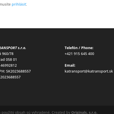
 musíte
prihlásiť
.
ANSPORT s.r.o.
Telefón / Phone:
á 960/78
+421 915 645 400
ad 058 01
 46992812
Email:
DPH: SK2023688557
katransport@katransport.sk
 2023688557
a použitý obsah sú vyhradené. Created by
Originals, s.r.o.