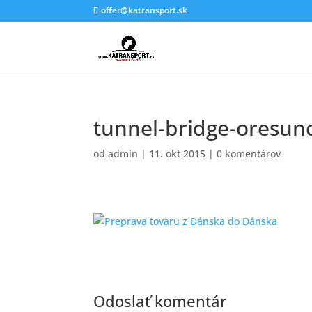
offer@katransport.sk
tunnel-bridge-oresun
od
admin
|
11. okt 2015
|
0 komentárov
Odoslať komentár