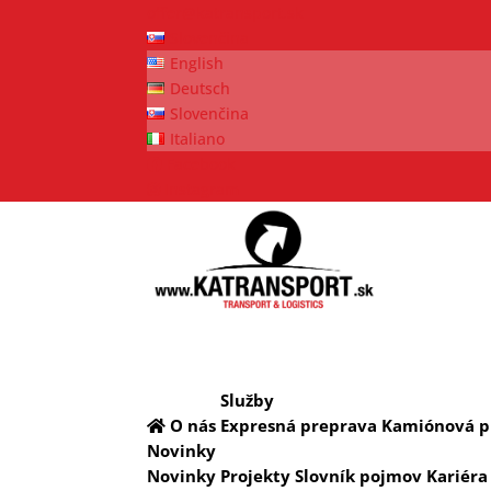
offer@katransport.sk
Slovenčina
English
Deutsch
Slovenčina
Italiano
Facebook
Instagram
Služby
O nás
Expresná preprava
Kamiónová p
Novinky
Novinky
Projekty
Slovník pojmov
Kariéra