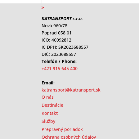
KATRANSPORT s.r.o.
Nová 960/78
Poprad 058 01
IČO: 46992812
IČ DPH: SK2023688557
DIČ: 2023688557
Telefón / Phone:
+421 915 645 400
Email:
katransport@katransport.sk
O nás
Destinácie
Kontakt
Služby
Prepravný poriadok
Ochrana osobných údajov