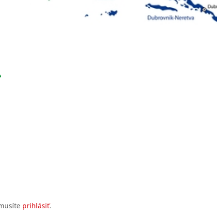
 musíte
prihlásiť
.