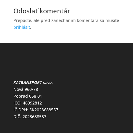
Odoslať komentár
Prepáčte, ale pred zanechaním komentára sa musíte
prihlásiť
.
KATRANSPORT s.r.o.
Nová 960/78
Poprad 058 01
IČO: 46992812
IČ DPH: SK2023688557
DIČ: 2023688557