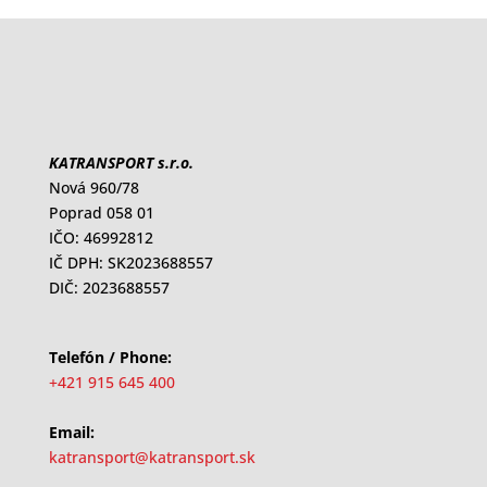
KATRANSPORT s.r.o.
Nová 960/78
Poprad 058 01
IČO: 46992812
IČ DPH: SK2023688557
DIČ: 2023688557
Telefón / Phone:
+421 915 645 400
Email:
katransport@katransport.sk