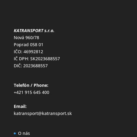
KATRANSPORT s.r.o.
Nová 960/78
Poprad 058 01
IČO: 46992812
IČ DPH: SK2023688557
DIČ: 2023688557
Telefón / Phone:
+421 915 645 400
Email:
katransport@katransport.sk
O nás