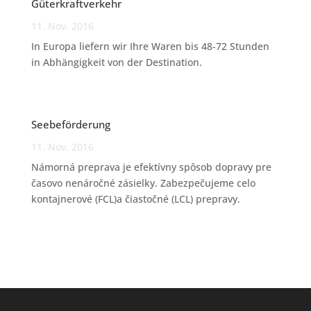
Güterkraftverkehr
11. Nov. 2016
In Europa liefern wir Ihre Waren bis 48-72 Stunden
in Abhängigkeit von der Destination.
Seebeförderung
11. Nov. 2016
Námorná preprava je efektívny spôsob dopravy pre
časovo nenáročné zásielky. Zabezpečujeme celo
kontajnerové (FCL)a čiastočné (LCL) prepravy.