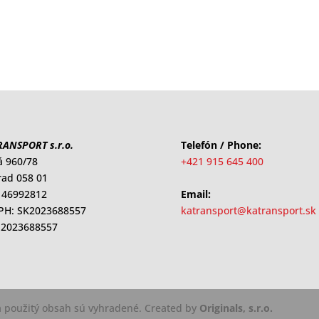
ANSPORT s.r.o.
Telefón / Phone:
á 960/78
+421 915 645 400
ad 058 01
 46992812
Email:
DPH: SK2023688557
katransport@katransport.sk
 2023688557
a použitý obsah sú vyhradené. Created by
Originals, s.r.o.