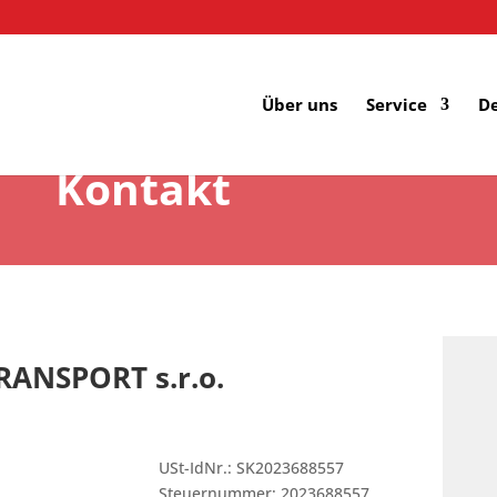
Über uns
Service
De
Kontakt
RANSPORT s.r.o.
USt-IdNr.: SK2023688557
Steuernummer: 2023688557