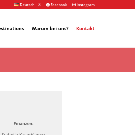
Deutsch
Facebook
Instagram
stinations
Warum bei uns?
Kontakt
Finanzen:
Ľudmila Kasprišinová