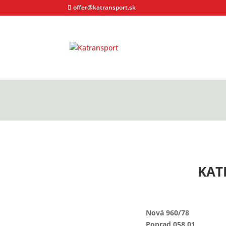
offer@katransport.sk
KAT
Nová 960/78
Poprad 058 01