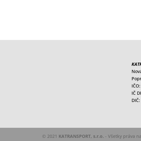
KATR
Nov
Popr
IČO:
IČ 
DIČ:
© 2021
KATRANSPORT, s.r.o.
- Všetky práva n