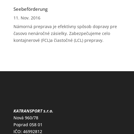
Seebeförderung
11. Nov. 2016
Námorná preprava je efektívny spôsob dopravy pre
časovo nenáročné zásielky. Zabezpečujeme celo
kontajnerové (FCL)a čiastočné (LCL) prepravy.
KATRANSPORT s.r.o.
Nová 960/78
Poprad 058 01
IČO: 46992812