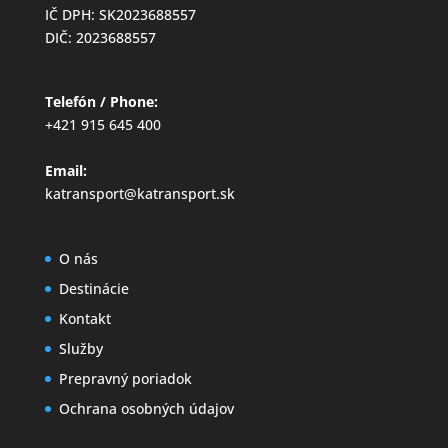
IČ DPH: SK2023688557
DIČ: 2023688557
Telefón / Phone:
+421 915 645 400
Email:
katransport@katransport.sk
O nás
Destinácie
Kontakt
Služby
Prepravný poriadok
Ochrana osobných údajov