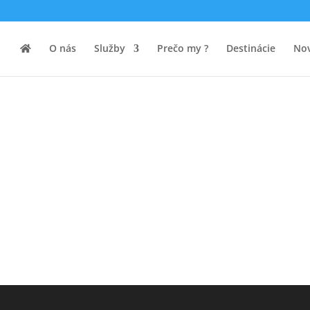
O nás
Služby
Prečo my ?
Destinácie
Nov