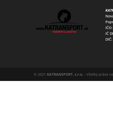
KATR
Nov
Popr
IČO:
IČ 
DIČ:
© 2021
KATRANSPORT, s.r.o.
- Všetky práva n