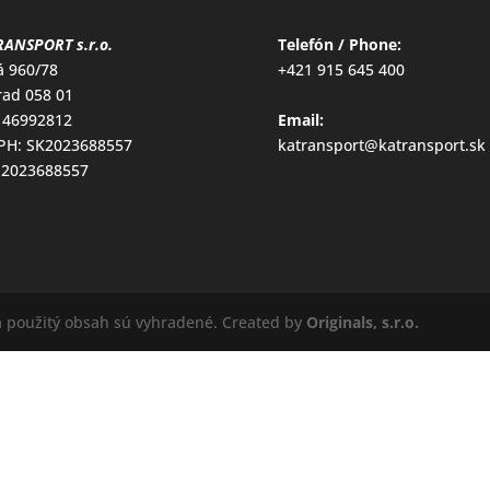
ANSPORT s.r.o.
Telefón / Phone:
á 960/78
+421 915 645 400
ad 058 01
 46992812
Email:
DPH: SK2023688557
katransport@katransport.sk
 2023688557
a použitý obsah sú vyhradené. Created by
Originals, s.r.o.