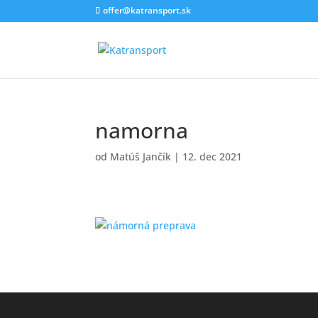
offer@katransport.sk
namorna
od
Matúš Jančík
|
12. dec 2021