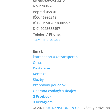
KATRANSPORT s.r.o.
Nová 960/78
Poprad 058 01
IČO: 46992812
IČ DPH: SK2023688557
DIČ: 2023688557
Telefón / Phone:
+421 915 645 400
Email:
katransport@katransport.sk
O nás
Destinácie
Kontakt
Služby
Prepravný poriadok
Ochrana osobných údajov
Facebook
Instagram
© 2021
KATRANSPORT, s.r.o.
- Všetky práva n