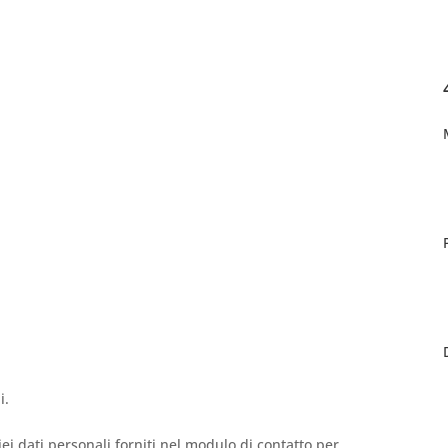
i.
i dati personali forniti nel modulo di contatto per