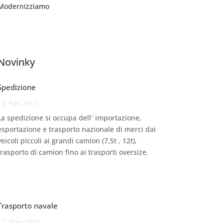
Modernizziamo
Novinky
Spedizione
19. Set 2017
La spedizione si occupa dell´ importazione,
esportazione e trasporto nazionale di merci dai
veicoli piccoli ai grandi camion (7,5t , 12t),
trasporto di camion fino ai trasporti oversize.
Trasporto navale
11. Nov 2016