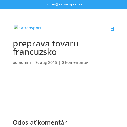
offer@katransport.sk
preprava tovaru
francuzsko
od
admin
|
9. aug 2015
|
0 komentárov
Odoslať komentár